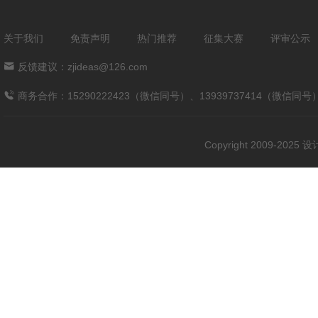
关于我们
免责声明
热门推荐
征集大赛
评审公示
反馈建议：zjideas@126.com
商务合作：15290222423（微信同号）、13939737414（微信同号
Copyright 2009-202