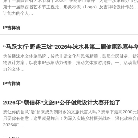
第十一届陕西省艺术节将于2026年在商洛市举办，为进一步浓厚办节
第十一届陕西省艺术节主视觉、形象标识（Logo）及吉祥物设计作
计能力的个人…
IP吉祥物
“马跃太行·野趣三坡”2026年涞水县第二届健康跑嘉
为传播涞水文体旅品牌，传承非遗文化与民俗精髓，彰显全民健身、祈福
物设计方案，以赛事IP形象助力传播、拉动文体旅游消费。一、活动背
力的文体…
IP吉祥物
2026年“朝信杯”文旅IP公仔创意设计大赛开始了
想让你的创意“活”起来成为朝阳乡的文旅代言人吗？想拿下最高2000
只要你有创意，这里就是舞台！为深入实施乡村振兴战略，深化政校合
2026年“…