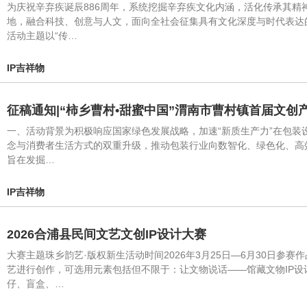
为庆祝辛弃疾诞辰886周年，系统挖掘辛弃疾文化内涵，活化传承其精
地，融合科技、创意与人文，面向全社会征集具有文化深度与时代表达
活动主题以“传…
IP吉祥物
征稿通知|“柿乡曹村•甜蜜中国”渭南市曹村镇首届文创产
一、活动背景为积极响应国家绿色发展战略，加速“新质生产力”在包
念与消费者生活方式的双重升级，推动包装行业向数智化、绿色化、高效化
旨在发掘…
IP吉祥物
2026合浦县民间文艺文创IP设计大赛
大赛主题珠乡韵艺·版权新生活动时间2026年3月25日—6月30日
艺进行创作，可选用元素包括但不限于：让文物说话——馆藏文物IP设
仔、盲盒、…