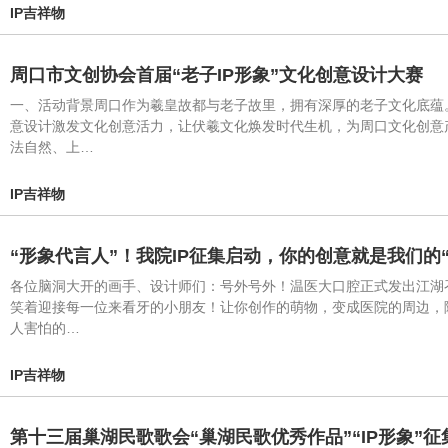
IP吉祥物
周口市文创协会首届“老子IP形象”文化创意设计大赛
一、活动背景周口作为羲皇故都与老子故里，拥有深厚的老子文化底蕴
意设计激发文化创意活力，让伏羲文化焕发时代生机，为周口文化创意
法自然、上…
IP吉祥物
“形象代言人”！我院IP征集启动，你的创意就是我们的“
各位脑洞大开的画手、设计师们：号外号外！温医大口腔正式发出江湖
笑着迎接每一位来看牙的小朋友！让你创作的萌物，变成医院的周边，
人害怕的…
IP吉祥物
第十三届巢湖民歌歌会“巢湖民歌优秀作品”“IP形象”征