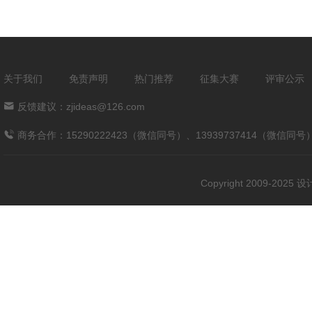
关于我们
免责声明
热门推荐
征集大赛
评审公示
反馈建议：zjideas@126.com
商务合作：15290222423（微信同号）、13939737414（微信同号
Copyright 2009-202