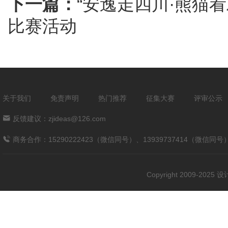
下一篇：
“安逸走四川·熊猫
比赛活动
关于我们
免责声明
热门推荐
征集大赛
评审公示
反馈建议：zjideas@126.com
商务合作：15290222423（微信同号）、13939737414（微信同号
Copyright 2009-202