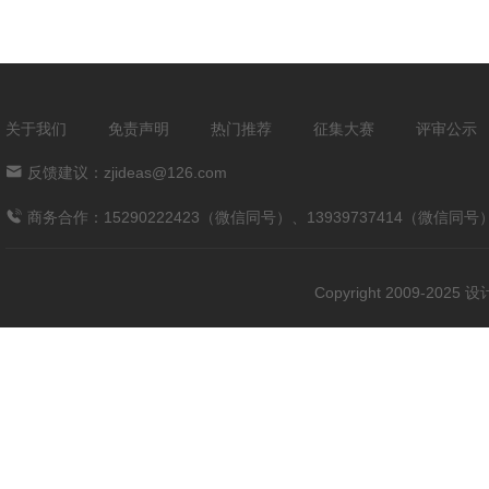
关于我们
免责声明
热门推荐
征集大赛
评审公示
反馈建议：zjideas@126.com
商务合作：15290222423（微信同号）、13939737414（微信同号
Copyright 2009-202